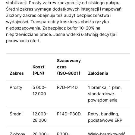
stabilizacji. Prosty zakres zaczyna się od niskiego pułapu.
Średni zakres wymaga dodatkowych integracji i mapowań.
Złożony zakres obejmuje też audyt bezpieczeństwa i
wydajności. Transparentny kosztorys obniża ryzyko
niedoszacowania. Zabezpiecz bufor 10–20% na
nieprzewidziane prace. Jasne widełki ułatwiają decyzje i
porównania ofert.
Szacowany
Koszt
czas
Zakres
(PLN)
(ISO‑8601)
Założenia
Prosty
5 000–
P7D–P14D
1 bramka, 1 plan,
12 000
standardowe
powiadomienia
Średni
12 000–
P14D–P30D
Retry, bundling,
28 000
podstawowe ERP
Złożony
28 000–
P30D–
Wielo‑bramkowość,