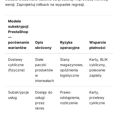
wersji. Zaprojektuj rollback na wypadek regresji.
Modele
subskrypcji
PrestaShop
—
porównanie
Opis
Ryzyka
Wsparcie
wariantów
skrócony
operacyjne
płatności
Dostawy
Stałe
Stany
Karty, BLIK
cykliczne
paczki
magazynowe,
cykliczny,
(fizyczne)
produktów
opóźnienia
polecenie
w
logistyczne
zapłaty
interwałach
Subskrypcje
Dostęp do
Prawo
Karty,
usług
usługi
odstąpienia,
przelewy
przez
rozliczenia
cykliczne
okres