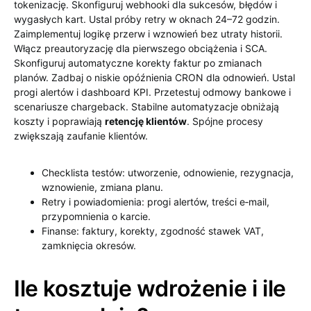
tokenizację. Skonfiguruj webhooki dla sukcesów, błędów i
wygasłych kart. Ustal próby retry w oknach 24–72 godzin.
Zaimplementuj logikę przerw i wznowień bez utraty historii.
Włącz preautoryzację dla pierwszego obciążenia i SCA.
Skonfiguruj automatyczne korekty faktur po zmianach
planów. Zadbaj o niskie opóźnienia CRON dla odnowień. Ustal
progi alertów i dashboard KPI. Przetestuj odmowy bankowe i
scenariusze chargeback. Stabilne automatyzacje obniżają
koszty i poprawiają
retencję klientów
. Spójne procesy
zwiększają zaufanie klientów.
Checklista testów: utworzenie, odnowienie, rezygnacja,
wznowienie, zmiana planu.
Retry i powiadomienia: progi alertów, treści e‑mail,
przypomnienia o karcie.
Finanse: faktury, korekty, zgodność stawek VAT,
zamknięcia okresów.
Ile kosztuje wdrożenie i ile