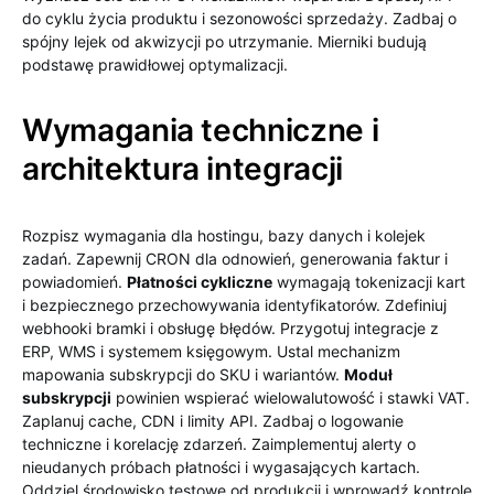
do cyklu życia produktu i sezonowości sprzedaży. Zadbaj o
spójny lejek od akwizycji po utrzymanie. Mierniki budują
podstawę prawidłowej optymalizacji.
Wymagania techniczne i
architektura integracji
Rozpisz wymagania dla hostingu, bazy danych i kolejek
zadań. Zapewnij CRON dla odnowień, generowania faktur i
powiadomień.
Płatności cykliczne
wymagają tokenizacji kart
i bezpiecznego przechowywania identyfikatorów. Zdefiniuj
webhooki bramki i obsługę błędów. Przygotuj integracje z
ERP, WMS i systemem księgowym. Ustal mechanizm
mapowania subskrypcji do SKU i wariantów.
Moduł
subskrypcji
powinien wspierać wielowalutowość i stawki VAT.
Zaplanuj cache, CDN i limity API. Zadbaj o logowanie
techniczne i korelację zdarzeń. Zaimplementuj alerty o
nieudanych próbach płatności i wygasających kartach.
Oddziel środowisko testowe od produkcji i wprowadź kontrolę