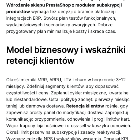
Wdrożenie sklepu PrestaShop z modułem subskrypcji
produktów
wymaga też decyzji o bramce płatniczej i
integracjach ERP. Stwórz plan testów funkcjonalnych,
wydajnościowych i scenariuszy awaryjnych. Dobrze
przygotowany plan minimalizuje koszty i skraca czas.
Model biznesowy i wskaźniki
retencji klientów
Określ mierniki MRR, ARPU, LTV i churn w horyzoncie 3–12
miesięcy. Zdefiniuj segmenty klientów, aby dopasować
częstotliwości i ceny. Zaplanuj cykle: miesięczne, kwartalne
lub niestandardowe. Ustal politykę zachęt: pierwszy miesiąc
taniej lub darmowa dostawa.
Retencja klientów
rośnie, gdy
zapewnisz prosty panel do modyfikacji dostaw. Zaprojektuj
komunikację: przypomnienia, odnowienia i progi limitów kart.
Włącz kupony lojalnościowe i cross‑sell w koszyku odnowień.
Określ limit przerw na subskrypcję i zasady reaktywacji.
Wyznacz cele dla NPS i wskaźników wsparcia. Dopasuj KPI