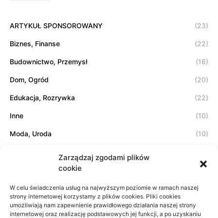
ARTYKUŁ SPONSOROWANY
(23)
Biznes, Finanse
(22)
Budownictwo, Przemysł
(16)
Dom, Ogród
(20)
Edukacja, Rozrywka
(22)
Inne
(10)
Moda, Uroda
(10)
Motoryzacja, Transport
(8)
Zarządzaj zgodami plików
cookie
Sport, Turystyka
(5)
Technologie
(11)
W celu świadczenia usług na najwyższym poziomie w ramach naszej
strony internetowej korzystamy z plików cookies. Pliki cookies
umożliwiają nam zapewnienie prawidłowego działania naszej strony
Zdrowie, Medycyna
(3)
internetowej oraz realizację podstawowych jej funkcji, a po uzyskaniu