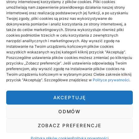
strony internetowej korzystamy z plików cookies. Pliki cookies
umożliwiają nam zapewnienie prawidłowego działania naszej strony
Zdrowie, Medycyna
(3)
internetowej oraz realizację podstawowych jej funkcji, a po uzyskaniu
Twojej zgody, pliki cookies są przez nas wykorzystywane do
dokonywania pomiarów i analiz korzystania ze strony internetowej, a
także do celów marketingowych. Strona wykorzystuje również pliki
cookies podmiotów trzecich w celu korzystania z zewnętrznych
wizytówki nap
narzędzi analitycznych i marketingowych. Aby wyrazić zgodę na
Projekty domów Podkarpacie
instalowanie na Twoim urządzeniu końcowym plików cookies
wszystkich wskazanych wyżej kategorii kliknij przycisk "Akceptuję".
Poszczególne ustawienia plików cookies możesz zmieniać po kliknięciu
przycisku „Zobacz preferencje”. Jeśli ustawienia odpowiadają Twoim
preferencjom, aby wyrazić zgodę na instalowanie plików cookies na
Twoim urządzeniu końcowym w wybranym przez Ciebie zakresie kliknij
przycisk "Akceptuję". Szczegółowe znajdziesz w
Polityce prywatności
.
Wszelkie prawa zastrzeżone
AKCEPTUJĘ
EXPERTUS
ODMÓW
ZOBACZ PREFERENCJE
Polityka prywatności
Polityka plików cookies (EU)
Polityka plików cookies
Polityka prywatności