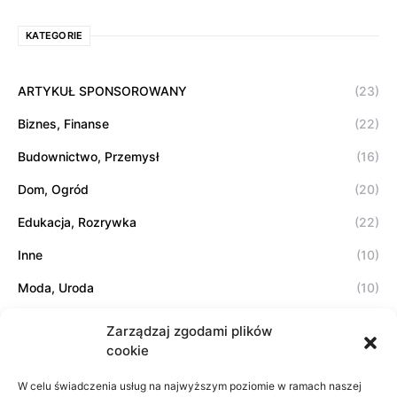
KATEGORIE
ARTYKUŁ SPONSOROWANY
(23)
Biznes, Finanse
(22)
Budownictwo, Przemysł
(16)
Dom, Ogród
(20)
Edukacja, Rozrywka
(22)
Inne
(10)
Moda, Uroda
(10)
Motoryzacja, Transport
(8)
Zarządzaj zgodami plików
cookie
Sport, Turystyka
(5)
Technologie
(11)
W celu świadczenia usług na najwyższym poziomie w ramach naszej