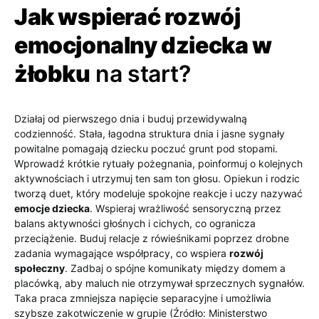
Jak wspierać rozwój
emocjonalny dziecka w
żłobku
na start?
Działaj od pierwszego dnia i buduj przewidywalną
codzienność. Stała, łagodna struktura dnia i jasne sygnały
powitalne pomagają dziecku poczuć grunt pod stopami.
Wprowadź krótkie rytuały pożegnania, poinformuj o kolejnych
aktywnościach i utrzymuj ten sam ton głosu. Opiekun i rodzic
tworzą duet, który modeluje spokojne reakcje i uczy nazywać
emocje dziecka
. Wspieraj wrażliwość sensoryczną przez
balans aktywności głośnych i cichych, co ogranicza
przeciążenie. Buduj relacje z rówieśnikami poprzez drobne
zadania wymagające współpracy, co wspiera
rozwój
społeczny
. Zadbaj o spójne komunikaty między domem a
placówką, aby maluch nie otrzymywał sprzecznych sygnałów.
Taka praca zmniejsza napięcie separacyjne i umożliwia
szybsze zakotwiczenie w grupie (Źródło: Ministerstwo