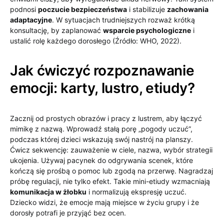
podnosi
poczucie bezpieczeństwa
i stabilizuje
zachowania
adaptacyjne
. W sytuacjach trudniejszych rozważ krótką
konsultację, by zaplanować
wsparcie psychologiczne
i
ustalić rolę każdego dorosłego (Źródło: WHO, 2022).
Jak ćwiczyć rozpoznawanie
emocji: karty, lustro, etiudy?
Zacznij od prostych obrazów i pracy z lustrem, aby łączyć
mimikę z nazwą. Wprowadź stałą porę „pogody uczuć”,
podczas której dzieci wskazują swój nastrój na planszy.
Ćwicz sekwencję: zauważenie w ciele, nazwa, wybór strategii
ukojenia. Używaj pacynek do odgrywania scenek, które
kończą się prośbą o pomoc lub zgodą na przerwę. Nagradzaj
próbę regulacji, nie tylko efekt. Takie mini-etiudy wzmacniają
komunikacja w żłobku
i normalizują ekspresję uczuć.
Dziecko widzi, że emocje mają miejsce w życiu grupy i że
dorosły potrafi je przyjąć bez ocen.