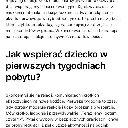
regulację emocji. Krótkie piosenki–sygnały i obrazkowy plan
dnia wspierają myślenie sekwencyjne. Kącik wyciszenia z
miękkimi materiałami i książeczkami ułatwia przełączenie
układu nerwowego w tryb odpoczynku. To proste narzędzia,
które szybko przekładają się na spokojniejsze przejścia i
mniej konfliktów w grupie. W konsekwencji rośnie tolerancja
na frustrację i maleje intensywność napadów złości.
Jak wspierać dziecko w
pierwszych tygodniach
pobytu?
Skoncentruj się na relacji, komunikatach i krótkich
ekspozycjach na nowe bodźce. Pierwsze tygodnie to czas,
gdy dorosły modeluje reakcje i uczy proszenia o wsparcie.
Mów krótko, łagodnie i przewidywalnie: „Teraz jemy, potem
czytamy”. Pytaj o wybory w bezpiecznych granicach i chwal
za próby regulacji. Dziel dłuższe aktywności na odcinki i