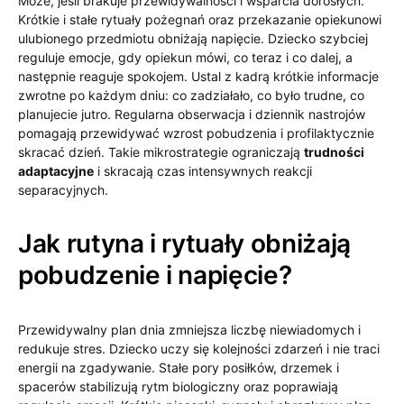
Może, jeśli brakuje przewidywalności i wsparcia dorosłych.
Krótkie i stałe rytuały pożegnań oraz przekazanie opiekunowi
ulubionego przedmiotu obniżają napięcie. Dziecko szybciej
reguluje emocje, gdy opiekun mówi, co teraz i co dalej, a
następnie reaguje spokojem. Ustal z kadrą krótkie informacje
zwrotne po każdym dniu: co zadziałało, co było trudne, co
planujecie jutro. Regularna obserwacja i dziennik nastrojów
pomagają przewidywać wzrost pobudzenia i profilaktycznie
skracać dzień. Takie mikrostrategie ograniczają
trudności
adaptacyjne
i skracają czas intensywnych reakcji
separacyjnych.
Jak rutyna i rytuały obniżają
pobudzenie i napięcie?
Przewidywalny plan dnia zmniejsza liczbę niewiadomych i
redukuje stres. Dziecko uczy się kolejności zdarzeń i nie traci
energii na zgadywanie. Stałe pory posiłków, drzemek i
spacerów stabilizują rytm biologiczny oraz poprawiają