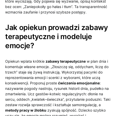
które wyciszają. Gdy pojawia się wyzwanie, opisuj kontekst
bez ocen: „Zaniepokoiły go hałas i tłum”. Ta transparentność
wzmacnia zaufanie i przynosi szybsze postępy.
Jak opiekun prowadzi zabawy
terapeutyczne i modeluje
emocje?
Opiekun wplata krótkie
zabawy terapeutyczne
w plan dnia i
komentuje własne emocje. „Złoszczę się, oddycham, liczę do
trzech” staje się żywą instrukcją. Wykorzystaj pacynki do
reprezentowania emocji i scenki z wyborami, które uczą
konsekwencji. Proponuj proste
ćwiczenia emocjonalne
:
nazywanie pogody nastroju, rysunek historii dnia, pudełko na
zmartwienia. Ucz gestów–kotwic regulacyjnych: dłonie na
sercu, oddech „kwiatek–świeczka”, przytulanie poduszki. Taki
zestaw rozwija sprawczość i kształtuje samoregulację, a
metody pracy w żłobku
zyskują spójność. Dziecko szybko
uczy się, że emocje można rozumieć, wyrażać i