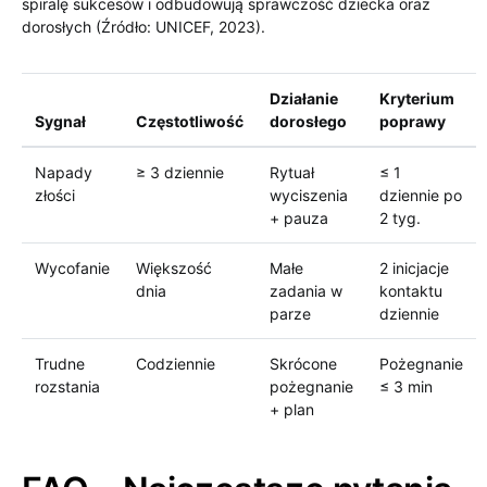
spiralę sukcesów i odbudowują sprawczość dziecka oraz
dorosłych (Źródło: UNICEF, 2023).
Działanie
Kryterium
Sygnał
Częstotliwość
dorosłego
poprawy
Napady
≥ 3 dziennie
Rytuał
≤ 1
złości
wyciszenia
dziennie po
+ pauza
2 tyg.
Wycofanie
Większość
Małe
2 inicjacje
dnia
zadania w
kontaktu
parze
dziennie
Trudne
Codziennie
Skrócone
Pożegnanie
rozstania
pożegnanie
≤ 3 min
+ plan