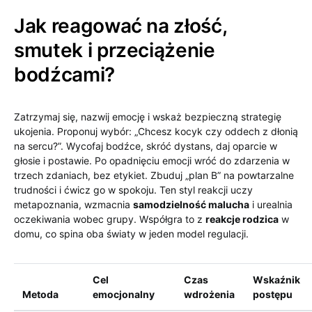
Jak reagować na złość,
smutek i przeciążenie
bodźcami?
Zatrzymaj się, nazwij emocję i wskaż bezpieczną strategię
ukojenia. Proponuj wybór: „Chcesz kocyk czy oddech z dłonią
na sercu?”. Wycofaj bodźce, skróć dystans, daj oparcie w
głosie i postawie. Po opadnięciu emocji wróć do zdarzenia w
trzech zdaniach, bez etykiet. Zbuduj „plan B” na powtarzalne
trudności i ćwicz go w spokoju. Ten styl reakcji uczy
metapoznania, wzmacnia
samodzielność malucha
i urealnia
oczekiwania wobec grupy. Współgra to z
reakcje rodzica
w
domu, co spina oba światy w jeden model regulacji.
Cel
Czas
Wskaźnik
Metoda
emocjonalny
wdrożenia
postępu