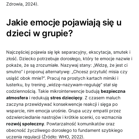
Zdrowia, 2024).
Jakie emocje pojawiają się u
dzieci w grupie?
Najczęściej pojawia się lęk separacyjny, ekscytacja, smutek i
złość. Dziecko potrzebuje dorosłego, który te emocje nazwie i
pokaże, że są zrozumiałe. Nazywaj stany: „Widzę, że jest ci
smutno” i proponuj alternatywę: „Chcesz przytulić misia czy
usiąść obok mnie?”. Pracuj na prostych kartach mimiki i
lusterku, by trening „widzę–nazywam–reguluję” stał się
codziennością. Takie mikrointerwencje budują
bezpieczna
atmosfera
i redukują
stres dziecięcy
. Z czasem maluch
zaczyna przewidywać konsekwencje reakcji i sięga po
wsparcie, nim emocja urośnie. Grupa uczy empatii przez
odzwierciedlanie nastrojów i krótkie scenki, co wzmacnia
rozwój społeczny
. Powtarzalność komunikatów oraz
obecność życzliwego dorosłego to fundament szybkiego
uczenia regulacji (Źródło: WHO, 2022).