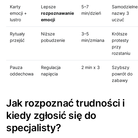
Karty
Lepsze
5–7
Samodzielne
emocji +
rozpoznawanie
min/dzień
nazwy 3
lustro
emocji
uczuć
Rytuały
Niższe
3–5
Krótsze
przejść
pobudzenie
min/zmiana
protesty
przy
rozstaniu
Pauza
Regulacja
2 min x 3
Szybszy
oddechowa
napięcia
powrót do
zabawy
Jak rozpoznać trudności i
kiedy zgłosić się do
specjalisty?