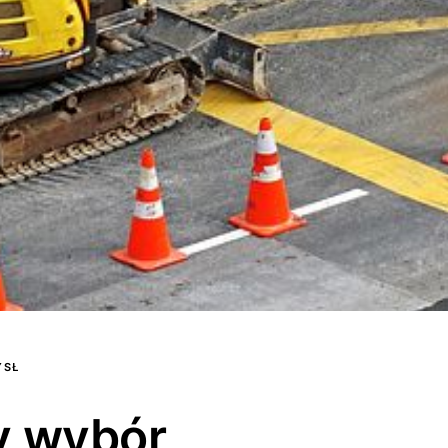
YSŁ
y wybór