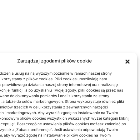
Zarządzaj zgodami plików cookie
dczenia usług na najwyższym poziomie w ramach naszej strony
j korzystamy z plików cookies. Pliki cookies umożliwiają nam
 prawidłowego działania naszej strony internetowej oraz realizację
h jej funkcji, a po uzyskaniu Twojej zgody, pliki cookies są przez nas
ane do dokonywania pomiarów i analiz korzystania ze strony
j, a także do celów marketingowych. Strona wykorzystuje również pliki
miotów trzecich w celu korzystania z zewnętrznych narzędzi
ch i marketingowych. Aby wyrazić zgodę na instalowanie na Twoim
końcowym plików cookies wszystkich wskazanych wyżej kategorii kliknij
kceptuję". Poszczególne ustawienia plików cookies możesz zmieniać po
przycisku „Zobacz preferencje”. Jeśli ustawienia odpowiadają Twoim
m, aby wyrazić zgodę na instalowanie plików cookies na Twoim