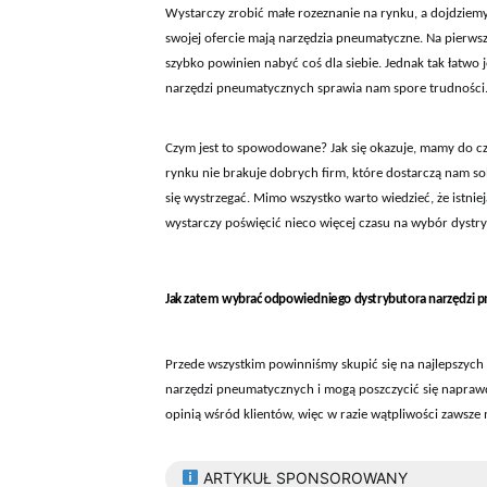
Wystarczy zrobić małe rozeznanie na rynku, a dojdziemy
swojej ofercie mają narzędzia pneumatyczne. Na pierws
szybko powinien nabyć coś dla siebie. Jednak tak łatwo
narzędzi pneumatycznych sprawia nam spore trudności
Czym jest to spowodowane? Jak się okazuje, mamy do cz
rynku nie brakuje dobrych firm, które dostarczą nam s
się wystrzegać. Mimo wszystko warto wiedzieć, że istni
wystarczy poświęcić nieco więcej czasu na wybór dystr
Jak zatem wybrać odpowiedniego dystrybutora narzędzi 
Przede wszystkim powinniśmy skupić się na najlepszych 
narzędzi pneumatycznych i mogą poszczycić się naprawdę
opinią wśród klientów, więc w razie wątpliwości zawsze
ARTYKUŁ SPONSOROWANY