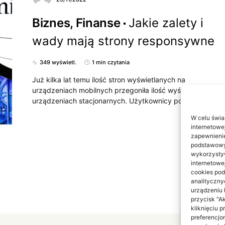
Biznes, Finanse
Jakie zalety i
wady mają strony responsywne
349 wyświetl.
1 min czytania
Już kilka lat temu ilość stron wyświetlanych na
urządzeniach mobilnych przegoniła ilość wyświetlaną na
urządzeniach stacjonarnych. Użytkownicy powszechnie…
W celu świa
internetowe
zapewnienie
podstawowyc
wykorzystyw
internetowe
cookies pod
analityczny
urządzeniu 
przycisk "A
kliknięciu 
preferencjo