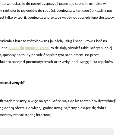
 do wniosku, że do naszej dyspozycji pozostaje sporo firm, które w
zy rzut oka to powodów do radości, ponieważ w ten sposób każdy z nas
 jest tylko w teorii, ponieważ w praktyce wybór odpowiedniego dostawcy
.
ynienia z bardzo zróżnicowaną jakością usług i produktów. Choć na
olidne
narzędzia pneumatyczne
, to działają również takie, których lepiej
eją sposoby na to, by poradzić sobie z tym problemem. Po prostu
ybutora narzędzi pneumatycznych oraz wziąć pod uwagę kilka aspektów.
pneumatycznych?
firmach z branży, a więc na tych, które mają doświadczenie w dystrybucji
 dobrą ofertą. Co więcej, godne uwagi są firmy cieszące się dobrą
 możemy zebrać trochę informacji.