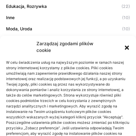
Edukacja, Rozrywka
(22)
Inne
(10)
Moda, Uroda
(10)
Motoryzacja, Transport
(8)
Zarządzaj zgodami plików
cookie
Sport, Turystyka
(5)
Technologie
(11)
W celu świadczenia usług na najwyższym poziomie w ramach naszej
strony internetowej korzystamy z plików cookies. Pliki cookies
umożliwiają nam zapewnienie prawidłowego działania naszej strony
Zdrowie, Medycyna
(3)
internetowej oraz realizację podstawowych jej funkcji, a po uzyskaniu
Twojej zgody, pliki cookies są przez nas wykorzystywane do
dokonywania pomiarów i analiz korzystania ze strony internetowej, a
także do celów marketingowych. Strona wykorzystuje również pliki
cookies podmiotów trzecich w celu korzystania z zewnętrznych
wizytówki nap
narzędzi analitycznych i marketingowych. Aby wyrazić zgodę na
Projekty domów Podkarpacie
instalowanie na Twoim urządzeniu końcowym plików cookies
wszystkich wskazanych wyżej kategorii kliknij przycisk "Akceptuję".
Poszczególne ustawienia plików cookies możesz zmieniać po kliknięciu
przycisku „Zobacz preferencje”. Jeśli ustawienia odpowiadają Twoim
preferencjom, aby wyrazić zgodę na instalowanie plików cookies na